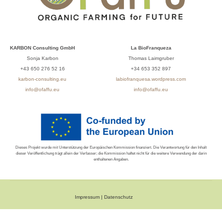
KARBON Consulting GmbH
La BioFranqueza
Sonja Karbon
Thomas Laimgruber
+43 650 276 52 16
+34 653 352 897
karbon-consulting.eu
labiofranquesa.wordpress.com
info@ofaffu.eu
info@ofaffu.eu
Dieses Projekt wurde mit Unterstützung der Europäischen Kommission finanziert. Die Verantwortung für den Inhalt
dieser Veröffentlichung trägt allein der Verfasser; die Kommission haftet nicht für die weitere Verwendung der darin
enthaltenen Angaben.
Impressum
|
Datenschutz